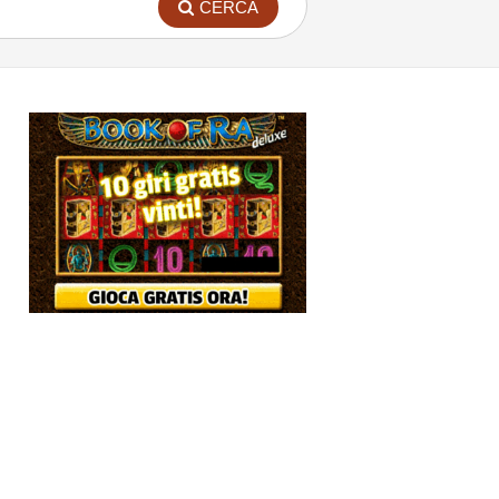
CERCA