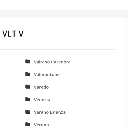
a VLT
V
Vairano Patenora
Valmontone
Varedo
Venezia
Verano Brianza
Verona