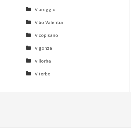
Viareggio
Vibo Valentia
Vicopisano
Vigonza
Villorba
Viterbo