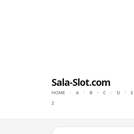
Sala-Slot.com
HOME
A
B
C
D
E
Z