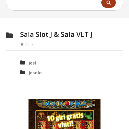
Sala Slot
J & Sala VLT
J
/
J
/
Jesi
Jesolo