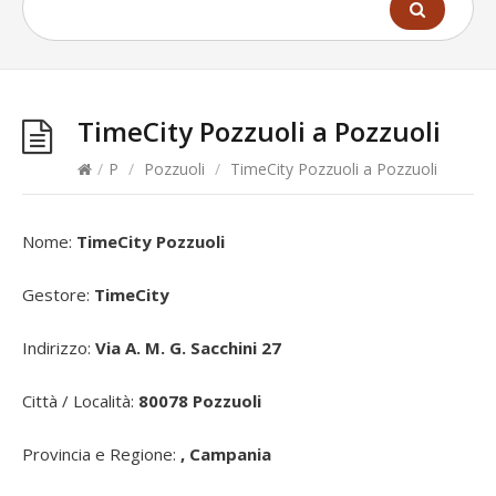
TimeCity Pozzuoli a Pozzuoli
/
P
/
Pozzuoli
/
TimeCity Pozzuoli a Pozzuoli
Nome:
TimeCity Pozzuoli
Gestore:
TimeCity
Indirizzo:
Via A. M. G. Sacchini 27
Città / Località:
80078 Pozzuoli
Provincia e Regione:
, Campania