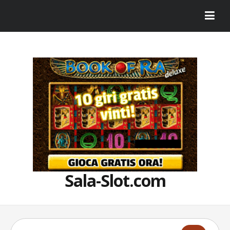
Sala-Slot.com