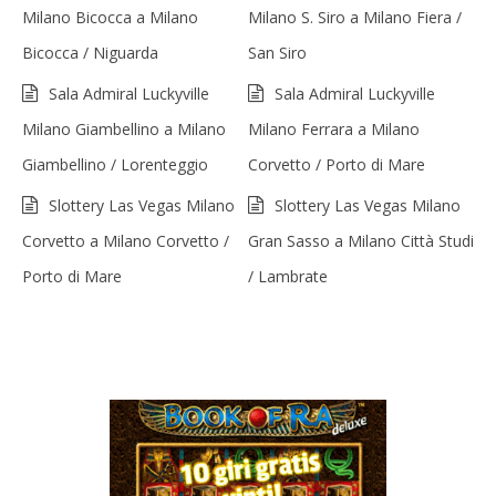
Milano Bicocca a Milano
Milano S. Siro a Milano Fiera /
Bicocca / Niguarda
San Siro
Sala Admiral Luckyville
Sala Admiral Luckyville
Milano Giambellino a Milano
Milano Ferrara a Milano
Giambellino / Lorenteggio
Corvetto / Porto di Mare
Slottery Las Vegas Milano
Slottery Las Vegas Milano
Corvetto a Milano Corvetto /
Gran Sasso a Milano Città Studi
Porto di Mare
/ Lambrate