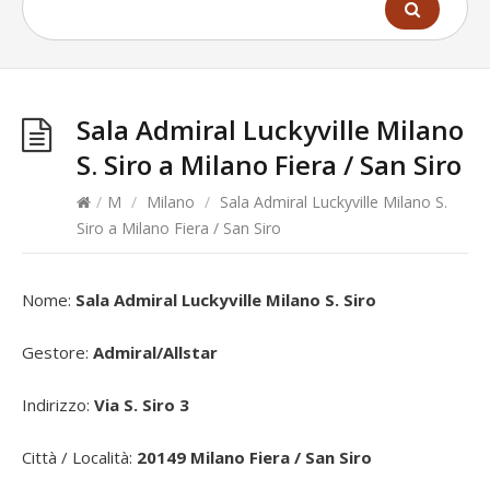
Sala Admiral Luckyville Milano
S. Siro a Milano Fiera / San Siro
/
M
/
Milano
/
Sala Admiral Luckyville Milano S.
Siro a Milano Fiera / San Siro
Nome:
Sala Admiral Luckyville Milano S. Siro
Gestore:
Admiral/Allstar
Indirizzo:
Via S. Siro 3
Città / Località:
20149 Milano
Fiera / San Siro