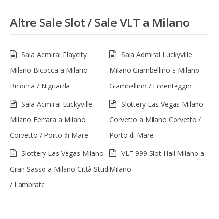
Altre Sale Slot / Sale VLT a Milano
Sala Admiral Playcity
Sala Admiral Luckyville
Milano Bicocca a Milano
Milano Giambellino a Milano
Bicocca / Niguarda
Giambellino / Lorenteggio
Sala Admiral Luckyville
Slottery Las Vegas Milano
Milano Ferrara a Milano
Corvetto a Milano Corvetto /
Corvetto / Porto di Mare
Porto di Mare
Slottery Las Vegas Milano
VLT 999 Slot Hall Milano a
Gran Sasso a Milano Città Studi
Milano
/ Lambrate