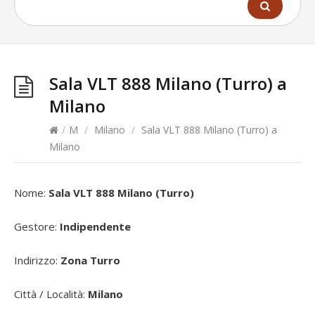
Sala VLT 888 Milano (Turro) a
Milano
/
M
/
Milano
/
Sala VLT 888 Milano (Turro) a
Milano
Nome:
Sala VLT 888 Milano (Turro)
Gestore:
Indipendente
Indirizzo:
Zona Turro
Città / Località:
Milano