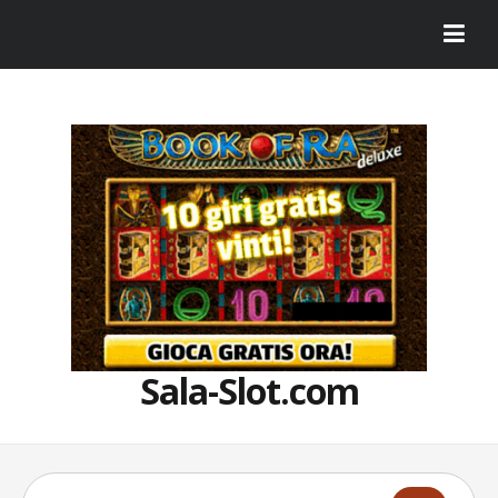
Sala-Slot.com