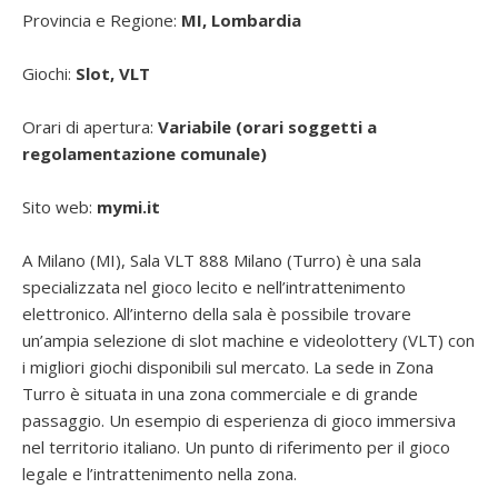
Provincia e Regione:
MI, Lombardia
Giochi:
Slot, VLT
Orari di apertura:
Variabile (orari soggetti a
regolamentazione comunale)
Sito web:
mymi.it
A Milano (MI), Sala VLT 888 Milano (Turro) è una sala
specializzata nel gioco lecito e nell’intrattenimento
elettronico. All’interno della sala è possibile trovare
un’ampia selezione di slot machine e videolottery (VLT) con
i migliori giochi disponibili sul mercato. La sede in Zona
Turro è situata in una zona commerciale e di grande
passaggio. Un esempio di esperienza di gioco immersiva
nel territorio italiano. Un punto di riferimento per il gioco
legale e l’intrattenimento nella zona.