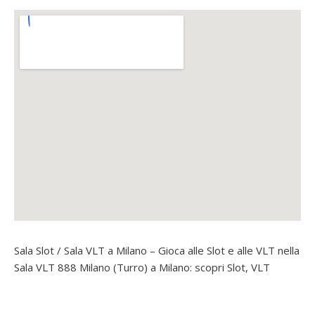
Sala Slot / Sala VLT a Milano – Gioca alle Slot e alle VLT nella
Sala VLT 888 Milano (Turro) a Milano: scopri Slot, VLT