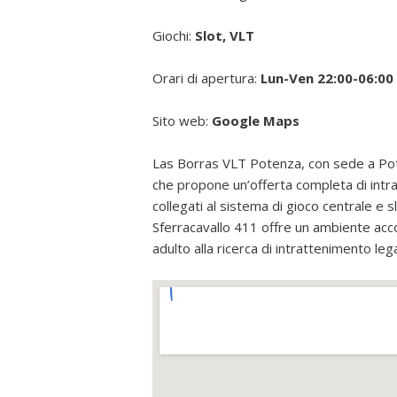
Giochi:
Slot, VLT
Orari di apertura:
Lun-Ven 22:00-06:00
Sito web:
Google Maps
Las Borras VLT Potenza, con sede a Pote
che propone un’offerta completa di intra
collegati al sistema di gioco centrale e 
Sferracavallo 411 offre un ambiente accogl
adulto alla ricerca di intrattenimento lega