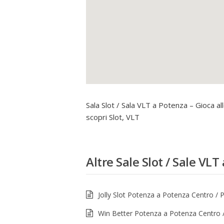
Sala Slot / Sala VLT a Potenza – Gioca a
scopri Slot, VLT
Altre Sale Slot / Sale VLT
Jolly Slot Potenza a Potenza Centro / 
Win Better Potenza a Potenza Centro 