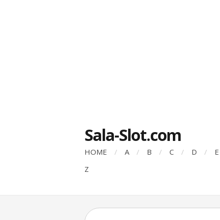
Sala-Slot.com
HOME
A
B
C
D
E
Z