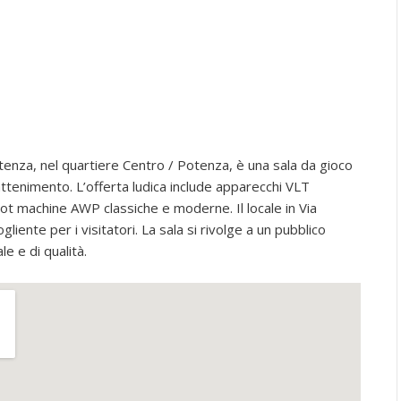
nza, nel quartiere Centro / Potenza, è una sala da gioco
ttenimento. L’offerta ludica include apparecchi VLT
slot machine AWP classiche e moderne. Il locale in Via
iente per i visitatori. La sala si rivolge a un pubblico
le e di qualità.