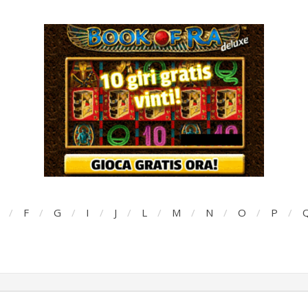
F
G
I
J
L
M
N
O
P