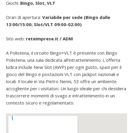
Giochi:
Bingo, Slot, VLT
Orari di apertura:
Variabile per sede (Bingo dalle
13:00/15:00; Slot/VLT 09:00-02:00)
Sito web:
reteimprese.it / ADM
A Polistena, il circuito Bingo+VLT è presente con Bingo
Polistena, una sala dedicata all’intrattenimento. L’offerta
ludica include New Slot (AWP) per ogni gusto, spazi per il
gioco del Bingo e postazioni VLT con jackpot nazionali e
locali. Il locale in Via Pietro Nenni, 53 offre un ambiente
accogliente per i visitatori. Un luogo ideale per chi desidera
trascorrere momenti di svago e intrattenimento in un
contesto sicuro e regolamentato.