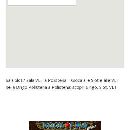
Sala Slot / Sala VLT a Polistena – Gioca alle Slot e alle VLT
nella Bingo Polistena a Polistena: scopri Bingo, Slot, VLT