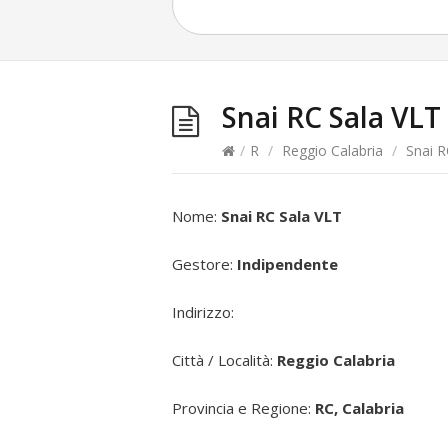
Snai RC Sala VLT
/
R
/
Reggio Calabria
/
Snai R
Nome:
Snai RC Sala VLT
Gestore:
Indipendente
Indirizzo:
Città / Località:
Reggio Calabria
Provincia e Regione:
RC, Calabria