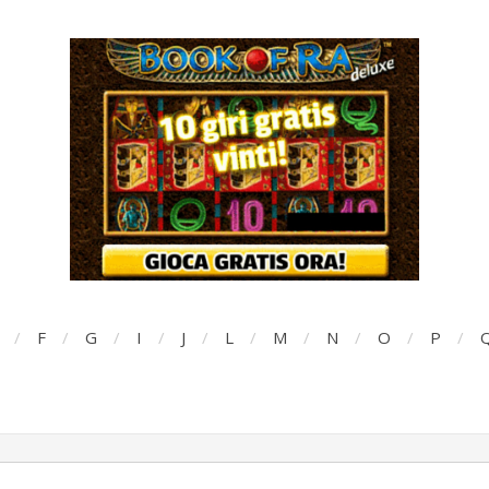
F
G
I
J
L
M
N
O
P