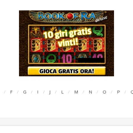
F
G
I
J
L
M
N
O
P