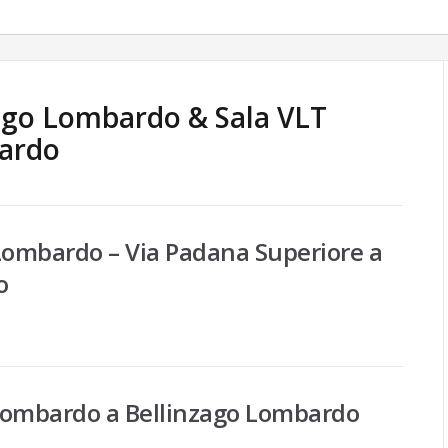
ago Lombardo & Sala VLT
ardo
Lombardo – Via Padana Superiore a
o
 Lombardo a Bellinzago Lombardo