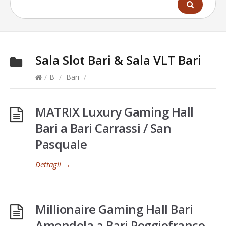
Sala Slot
Bari & Sala VLT
Bari
/
B
/
Bari
/
MATRIX Luxury Gaming Hall
Bari a Bari Carrassi / San
Pasquale
Dettagli
→
Millionaire Gaming Hall Bari
Amendola a Bari Poggiofranco