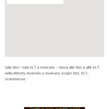
Sala Slot / Sala VLT a Inveruno – Gioca alle Slot e alle VLT
nella Wincity Inveruno a Inveruno: scopri Slot, VLT,
Scommesse