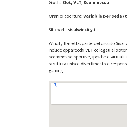
Giochi:
Slot, VLT, Scommesse
Orari di apertura:
Variabile per sede (
Sito web:
sisalwincity.it
Wincity Barletta, parte del circuito Sisal 
include apparecchi VLT collegati al sist
scommesse sportive, ippiche e virtuali. Un
struttura unisce divertimento e responsa
gaming.