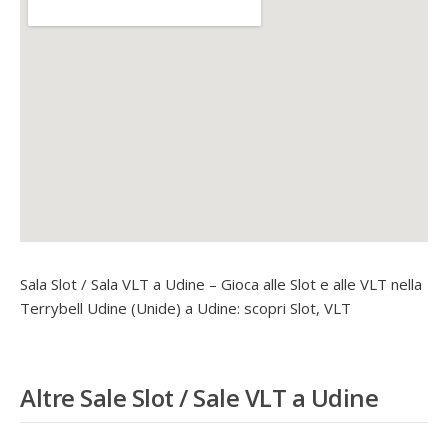
Sala Slot / Sala VLT a Udine – Gioca alle Slot e alle VLT nella
Terrybell Udine (Unide) a Udine: scopri Slot, VLT
Altre Sale Slot / Sale VLT a Udine