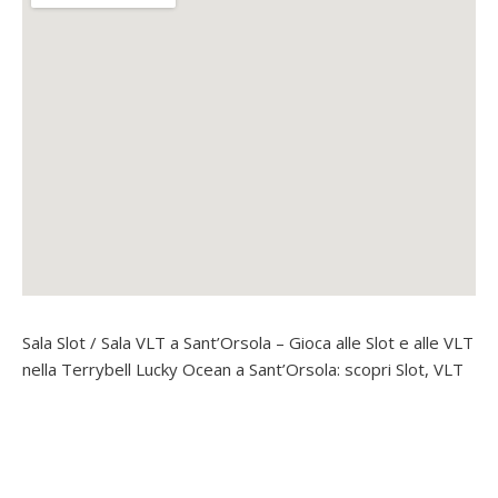
Sala Slot / Sala VLT a Sant’Orsola – Gioca alle Slot e alle VLT
nella Terrybell Lucky Ocean a Sant’Orsola: scopri Slot, VLT