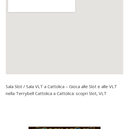
Sala Slot / Sala VLT a Cattolica – Gioca alle Slot e alle VLT
nella Terrybell Cattolica a Cattolica: scopri Slot, VLT