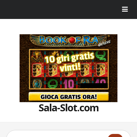
Sala-Slot.com