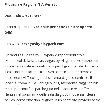
Provincia e Regione:
TV, Veneto
Giochi:
Slot, VLT, AWP
Orari di apertura:
Variabile per sede (tipico: Aperto
24h)
Sito web:
lasvegasbyplaypark.com
Il brand Las Vegas by Playpark è rappresentato a
Preganziol dalla sala Las Vegas by Playpark Preganziol, un
locale funzionale e climatizzato per il gioco legale. L’offerta
ludica include slot machine AWP classiche e moderne e
apparecchi VLT collegati al sistema di gioco centrale. Il
locale si trova in Via Terraglio 273, facilmente raggiungibile
e con possibilità di parcheggio nelle vicinanze. L’offerta
rientra nel panorama della sala da gioco moderna. Ideale
per chi cerca emozioni al gioco in un contesto professionale