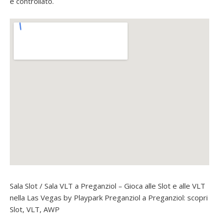
e controllato.
Sala Slot / Sala VLT a Preganziol – Gioca alle Slot e alle VLT
nella Las Vegas by Playpark Preganziol a Preganziol: scopri
Slot, VLT, AWP