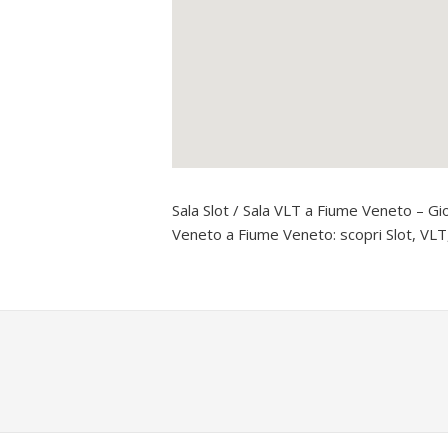
Sala Slot / Sala VLT a Fiume Veneto – Gi
Veneto a Fiume Veneto: scopri Slot, VL