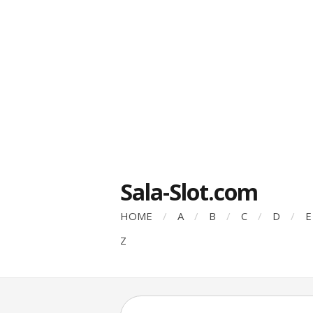
Sala-Slot.com
HOME
A
B
C
D
E
Z