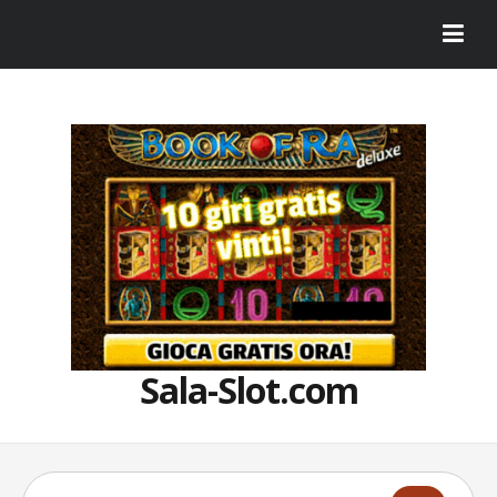
Sala-Slot.com