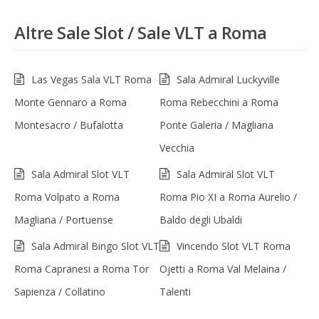
Altre Sale Slot / Sale VLT a Roma
Las Vegas Sala VLT Roma
Sala Admiral Luckyville
Monte Gennaro a Roma
Roma Rebecchini a Roma
Montesacro / Bufalotta
Ponte Galeria / Magliana
Vecchia
Sala Admiral Slot VLT
Sala Admiral Slot VLT
Roma Volpato a Roma
Roma Pio XI a Roma Aurelio /
Magliana / Portuense
Baldo degli Ubaldi
Sala Admiral Bingo Slot VLT
Vincendo Slot VLT Roma
Roma Capranesi a Roma Tor
Ojetti a Roma Val Melaina /
Sapienza / Collatino
Talenti