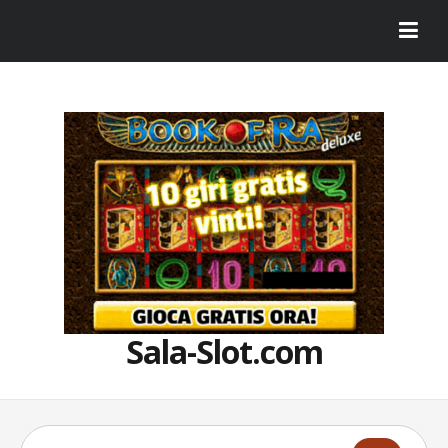
Sala-Slot.com