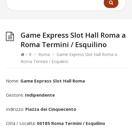
Game Express Slot Hall Roma a
Roma Termini / Esquilino
/
R
/
Roma
/
Game Express Slot Hall Roma a
Roma Termini / Esquilino
Nome:
Game Express Slot Hall Roma
Gestore:
Indipendente
Indirizzo:
Piazza dei Cinquecento
Città / Località:
00185 Roma
Termini / Esquilino