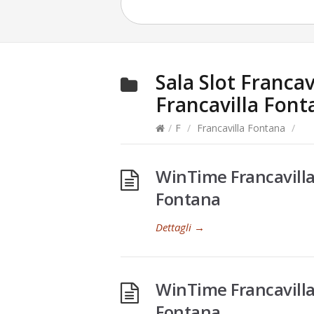
Sala Slot
Francav
Francavilla Font
/
F
/
Francavilla Fontana
/
WinTime Francavilla
Fontana
Dettagli
→
WinTime Francavilla 
Fontana