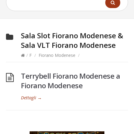
Sala Slot
Fiorano Modenese &
Sala VLT
Fiorano Modenese
/
F
/
Fiorano Modenese
/
Terrybell Fiorano Modenese a
Fiorano Modenese
Dettagli
→