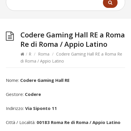
Codere Gaming Hall RE a Roma
Re di Roma / Appio Latino
/
R
/
Roma
/
Codere Gaming Hall RE a Roma Re
di Roma / Appio Latino
Nome:
Codere Gaming Hall RE
Gestore:
Codere
Indirizzo:
Via Siponto 11
Città / Località:
00183 Roma
Re di Roma / Appio Latino