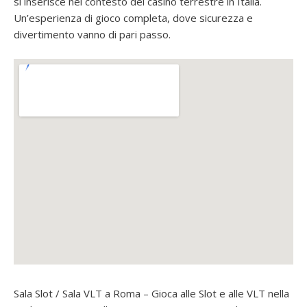
si inserisce nel contesto del casinò terrestre in Italia.
Un’esperienza di gioco completa, dove sicurezza e
divertimento vanno di pari passo.
Sala Slot / Sala VLT a Roma – Gioca alle Slot e alle VLT nella