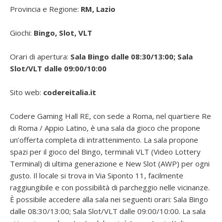
Provincia e Regione:
RM, Lazio
Giochi:
Bingo, Slot, VLT
Orari di apertura:
Sala Bingo dalle 08:30/13:00; Sala
Slot/VLT dalle 09:00/10:00
Sito web:
codereitalia.it
Codere Gaming Hall RE, con sede a Roma, nel quartiere Re
di Roma / Appio Latino, è una sala da gioco che propone
un’offerta completa di intrattenimento. La sala propone
spazi per il gioco del Bingo, terminali VLT (Video Lottery
Terminal) di ultima generazione e New Slot (AWP) per ogni
gusto. Il locale si trova in Via Siponto 11, facilmente
raggiungibile e con possibilità di parcheggio nelle vicinanze.
È possibile accedere alla sala nei seguenti orari: Sala Bingo
dalle 08:30/13:00; Sala Slot/VLT dalle 09:00/10:00. La sala