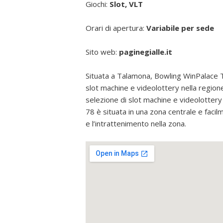
Giochi:
Slot, VLT
Orari di apertura:
Variabile per sede
Sito web:
paginegialle.it
Situata a Talamona, Bowling WinPalace T
slot machine e videolottery nella regio
selezione di slot machine e videolottery
78 è situata in una zona centrale e facil
e l’intrattenimento nella zona.