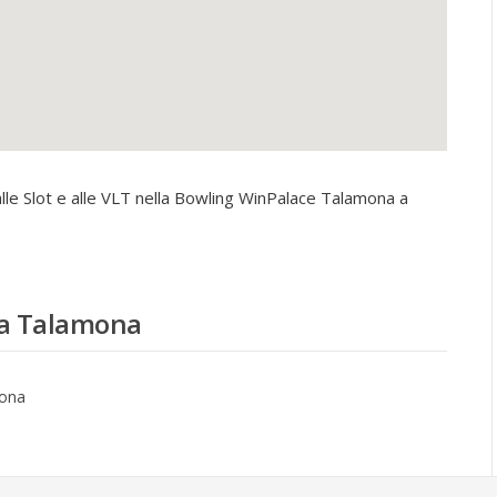
alle Slot e alle VLT nella Bowling WinPalace Talamona a
T a Talamona
mona