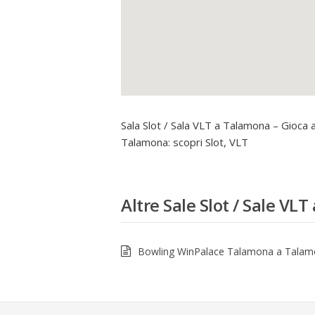
Sala Slot / Sala VLT a Talamona – Gioca 
Talamona: scopri Slot, VLT
Altre Sale Slot / Sale VL
Bowling WinPalace Talamona a Tala