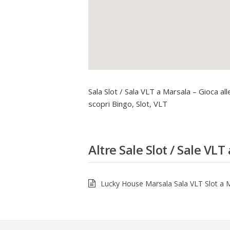
Sala Slot / Sala VLT a Marsala – Gioca al
scopri Bingo, Slot, VLT
Altre Sale Slot / Sale VLT
Lucky House Marsala Sala VLT Slot a 