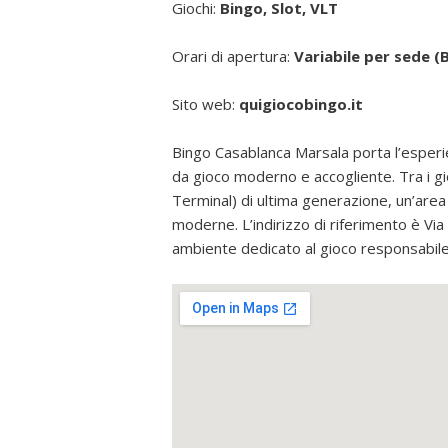
Giochi:
Bingo, Slot, VLT
Orari di apertura:
Variabile per sede (
Sito web:
quigiocobingo.it
Bingo Casablanca Marsala porta l’esper
da gioco moderno e accogliente. Tra i gio
Terminal) di ultima generazione, un’are
moderne. L’indirizzo di riferimento è V
ambiente dedicato al gioco responsabile,