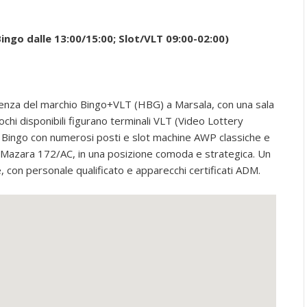
Bingo dalle 13:00/15:00; Slot/VLT 09:00-02:00)
ienza del marchio Bingo+VLT (HBG) a Marsala, con una sala
chi disponibili figurano terminali VLT (Video Lottery
a Bingo con numerosi posti e slot machine AWP classiche e
ia Mazara 172/AC, in una posizione comoda e strategica. Un
 con personale qualificato e apparecchi certificati ADM.