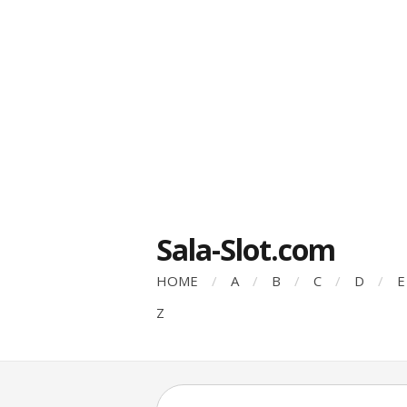
Sala-Slot.com
HOME
A
B
C
D
E
Z