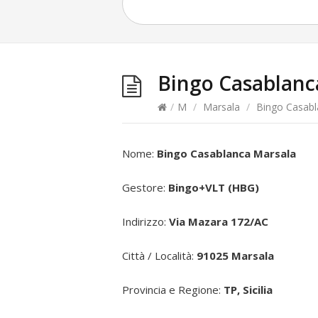
Bingo Casablanc
/
M
/
Marsala
/
Bingo Casabl
Nome:
Bingo Casablanca Marsala
Gestore:
Bingo+VLT (HBG)
Indirizzo:
Via Mazara 172/AC
Città / Località:
91025 Marsala
Provincia e Regione:
TP, Sicilia