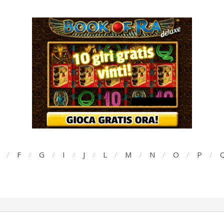
F
G
I
J
L
M
N
O
P