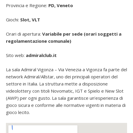
Provincia e Regione:
PD, Veneto
Giochi:
Slot, VLT
Orari di apertura:
Variabile per sede (orari soggetti a
regolamentazione comunale)
Sito web:
admiralclub.it
La sala Admiral Vigonza – Via Venezia a Vigonza fa parte del
network Admiral/Allstar, uno dei principali operatori del
settore in Italia. La struttura mette a disposizione
videolottery con titoli Novomatic, IGT e Spielo e New Slot
(AWP) per ogni gusto. La sala garantisce un’esperienza di
gioco sicura e conforme alle normative vigenti in materia di
gioco lecito.