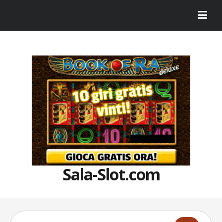
Sala-Slot.com