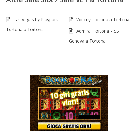
Las Vegas by Playpark
Wincity Tortona a Tortona
Tortona a Tortona
Admiral Tortona – SS
Genova a Tortona