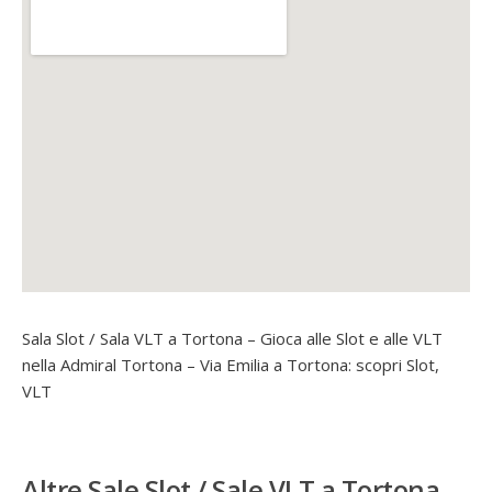
Sala Slot / Sala VLT a Tortona – Gioca alle Slot e alle VLT
nella Admiral Tortona – Via Emilia a Tortona: scopri Slot,
VLT
Altre Sale Slot / Sale VLT a Tortona