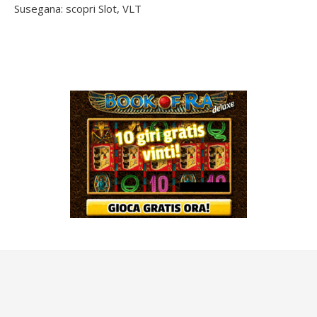
Susegana: scopri Slot, VLT