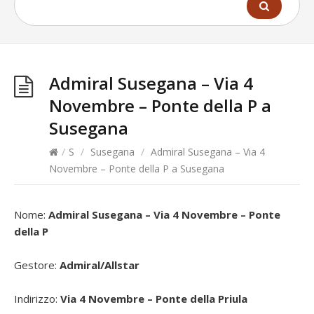
Admiral Susegana – Via 4
Novembre – Ponte della P a
Susegana
/
S
/
Susegana
/
Admiral Susegana – Via 4
Novembre – Ponte della P a Susegana
Nome:
Admiral Susegana – Via 4 Novembre – Ponte
della P
Gestore:
Admiral/Allstar
Indirizzo:
Via 4 Novembre – Ponte della Priula