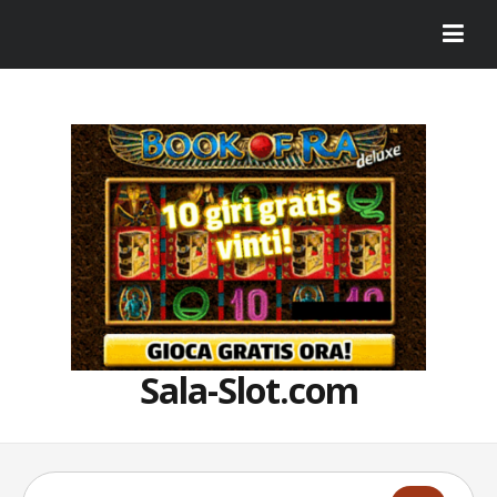
Sala-Slot.com