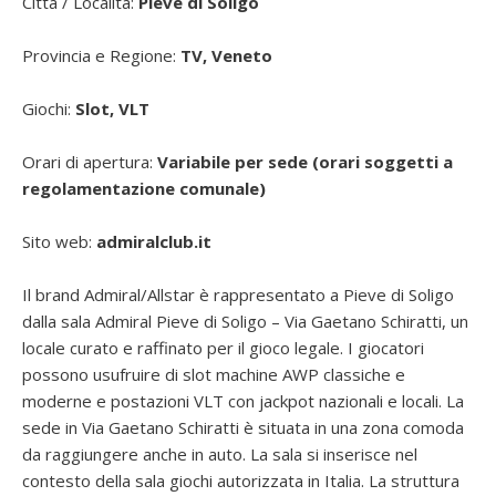
Città / Località:
Pieve di Soligo
Provincia e Regione:
TV, Veneto
Giochi:
Slot, VLT
Orari di apertura:
Variabile per sede (orari soggetti a
regolamentazione comunale)
Sito web:
admiralclub.it
Il brand Admiral/Allstar è rappresentato a Pieve di Soligo
dalla sala Admiral Pieve di Soligo – Via Gaetano Schiratti, un
locale curato e raffinato per il gioco legale. I giocatori
possono usufruire di slot machine AWP classiche e
moderne e postazioni VLT con jackpot nazionali e locali. La
sede in Via Gaetano Schiratti è situata in una zona comoda
da raggiungere anche in auto. La sala si inserisce nel
contesto della sala giochi autorizzata in Italia. La struttura