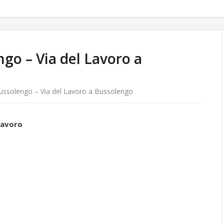
go – Via del Lavoro a
ussolengo – Via del Lavoro a Bussolengo
Lavoro