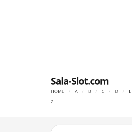
Sala-Slot.com
HOME
A
B
C
D
E
Z