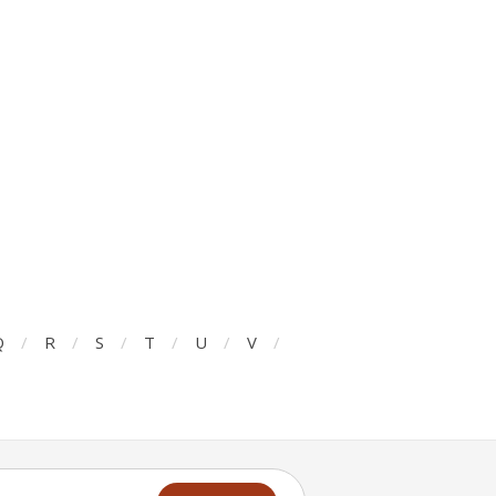
Q
R
S
T
U
V