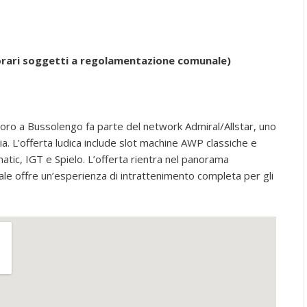
(orari soggetti a regolamentazione comunale)
voro a Bussolengo fa parte del network Admiral/Allstar, uno
alia. L’offerta ludica include slot machine AWP classiche e
tic, IGT e Spielo. L’offerta rientra nel panorama
cale offre un’esperienza di intrattenimento completa per gli