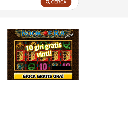
CERCA