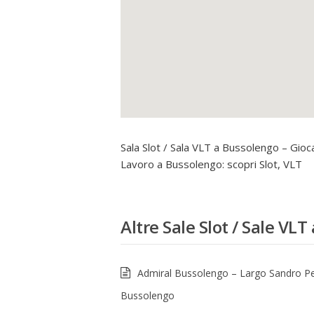
Sala Slot / Sala VLT a Bussolengo – Gioca
Lavoro a Bussolengo: scopri Slot, VLT
Altre Sale Slot / Sale VL
Admiral Bussolengo – Largo Sandro Per
Bussolengo